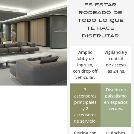
ES ESTAR
RODEADO DE
TODO LO QUE
TE HACE
DISFRUTAR
Amplio
Vigilancia y
lobby de
control
ingreso,
de acceso
con drop off
las 24 hs.
vehicular.
3
Diseño de
ascensores
paisajismo
principales
en espacios
y 2
verdes.
ascensores
de servicio.
Piscina con
Quinchos