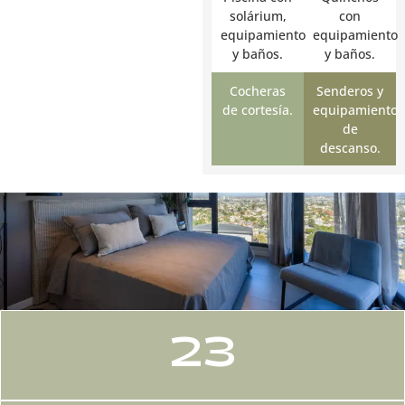
solárium,
con
equipamiento
equipamiento
y baños.
y baños.
Cocheras
Senderos y
de cortesía.
equipamiento
de
descanso.
23